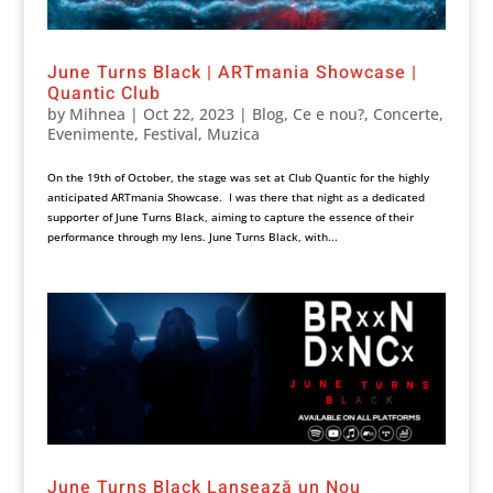
June Turns Black | ARTmania Showcase |
Quantic Club
by
Mihnea
|
Oct 22, 2023
|
Blog
,
Ce e nou?
,
Concerte
,
Evenimente
,
Festival
,
Muzica
On the 19th of October, the stage was set at Club Quantic for the highly
anticipated ARTmania Showcase. I was there that night as a dedicated
supporter of June Turns Black, aiming to capture the essence of their
performance through my lens. June Turns Black, with...
June Turns Black Lansează un Nou