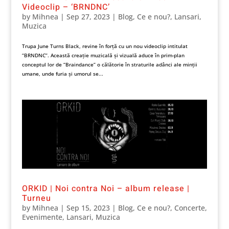
Videoclip – ‘BRNDNC’
by
Mihnea
|
Sep 27, 2023
|
Blog
,
Ce e nou?
,
Lansari
,
Muzica
Trupa June Turns Black, revine în forță cu un nou videoclip intitulat
“BRNDNC”. Această creație muzicală și vizuală aduce în prim-plan
conceptul lor de “Braindance” o călătorie în straturile adânci ale minții
umane, unde furia și umorul se...
ORKID | Noi contra Noi – album release |
Turneu
by
Mihnea
|
Sep 15, 2023
|
Blog
,
Ce e nou?
,
Concerte
,
Evenimente
,
Lansari
,
Muzica