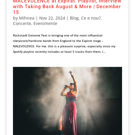
MALEVOLENCE at Expirat: Playlist, Interview
with Taking Back August & More | December
15
by
Mihnea
|
Nov 22, 2024
|
Blog
,
Ce e nou?
,
Concerte
,
Evenimente
Rockstadt Extreme Fest is bringing one of the most influential
metalcore/hardcore bands from England to the Expirat stage –
MALEVOLENCE. For me, this is a pleasant surprise, especially since my
Spotify playlist recently includes at least 5 tracks from them. I...