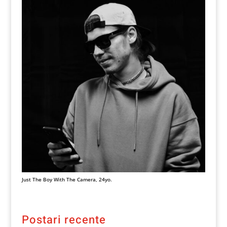
Just The Boy With The Camera, 24yo.
Postari recente