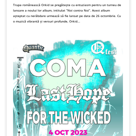
Trupa românească Orkid se pregătește cu entuziasm pentru un turneu de
lansare a noului lor album, intitulat “Noi contra Noi”. Acest album
așteptat cu nerăbdare urmează să fie lansat pe data de 26 octombrie. Cu
o muzică vibrantă și versuri profunde, Orkid...