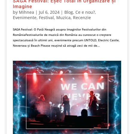
SAGA Festival: Eșec Total în Organizare și
Imagine
by
Mihnea
|
Jul 6, 2024
|
Blog
,
Ce e nou?
,
Evenimente
,
Festival
,
Muzica
,
Recenzie
SAGA Festival: O Pată Neagră asupra Imaginilor Festivalurilor din
RomâniaFestivalurile de muzică din România au cunoscut o creștere
spectaculoasă în ultimii ani, evenimente precum UNTOLD, Electric Castle,
Neversea și Beach Please reușind să atragă zeci de mii de...