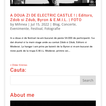
A DOUA ZI DE ELECTRIC CASTLE ! | Editors,
Zdob si Zdub, Byron & E.M.I.L. | FOTO
by
Mihnea
|
Jul 15, 2022
|
Blog
,
Concerte
,
Evenimente
,
Festival
,
Fotografie
In a doua zi de festival ne-am bucurat de peste 54.000 de participanti. S-a
dat drumul si la main stage unde au cantat Zdob si Zdub, Editors si
Moderat. La hangar i-am prins pe baietii de la Byron si m-am bucurat de
niste punk de la trupa E.M.I.L. Moderat, printre cei...
« Older Entries
Cauta:
About me