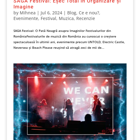
SAGA Festival: Eșec Total în Organizare și
Imagine
by
Mihnea
|
Jul 6, 2024
|
Blog
,
Ce e nou?
,
Evenimente
,
Festival
,
Muzica
,
Recenzie
SAGA Festival: O Pată Neagră asupra Imaginilor Festivalurilor din
RomâniaFestivalurile de muzică din România au cunoscut o creștere
spectaculoasă în ultimii ani, evenimente precum UNTOLD, Electric Castle,
Neversea și Beach Please reușind să atragă zeci de mii de...