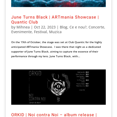
June Turns Black | ARTmania Showcase |
Quantic Club
by
Mihnea
|
Oct 22, 2023
|
Blog
,
Ce e nou?
,
Concerte
,
Evenimente
,
Festival
,
Muzica
On the 19th of October, the stage was set at Club Quantic for the highly
anticipated ARTmania Showcase. I was there that night as a dedicated
supporter of June Turns Black, aiming to capture the essence of their
performance through my lens. June Turns Black, with...
ORKID | Noi contra Noi – album release |