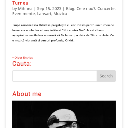
Turneu
by
Mihnea
|
Sep 15, 2023
|
Blog
,
Ce e nou?
,
Concerte
,
Evenimente
,
Lansari
,
Muzica
Trupa românească Orkid se pregătește cu entuziasm pentru un turneu de
lansare a noului lor album, intitulat “Noi contra Noi”. Acest album
așteptat cu nerăbdare urmează să fie lansat pe data de 26 octombrie. Cu
o muzică vibrantă și versuri profunde, Orkid...
« Older Entries
Cauta:
About me