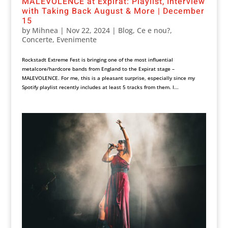
MALEVOLENCE at Expirat: Playlist, Interview
with Taking Back August & More | December
15
by
Mihnea
|
Nov 22, 2024
|
Blog
,
Ce e nou?
,
Concerte
,
Evenimente
Rockstadt Extreme Fest is bringing one of the most influential
metalcore/hardcore bands from England to the Expirat stage –
MALEVOLENCE. For me, this is a pleasant surprise, especially since my
Spotify playlist recently includes at least 5 tracks from them. I...