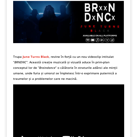
Trupa
June Turns Black
, revine în forță cu un nou videoclip intitulat
“
BRNDNC”
. Această creație muzicală și vizuală aduce în prim-plan
conceptul lor de “
Braindance
” o călătorie în straturile adânci ale minții
umane, unde furia și umorul se împletesc într-o exprimare puternică a
traumelor și a problemelor care ne macină.