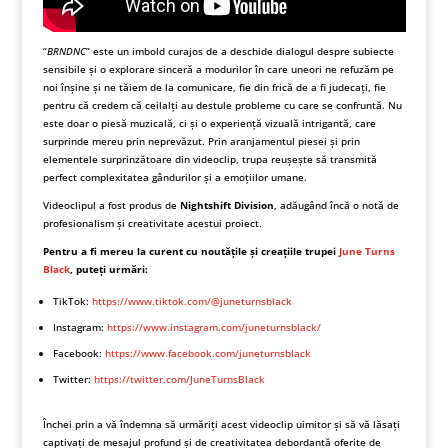
“
BRNDNC
” este un imbold curajos de a deschide dialogul despre subiecte
sensibile și o explorare sinceră a modurilor în care uneori ne refuzăm pe
noi înșine și ne tăiem de la comunicare, fie din frică de a fi judecați, fie
pentru că credem că ceilalți au destule probleme cu care se confruntă. Nu
este doar o piesă muzicală, ci și o experiență vizuală intrigantă, care
surprinde mereu prin neprevăzut. Prin aranjamentul piesei și prin
elementele surprinzătoare din videoclip, trupa reușește să transmită
perfect complexitatea gândurilor și a emoțiilor umane.
Videoclipul a fost produs de
Nightshift Division
, adăugând încă o notă de
profesionalism și creativitate acestui proiect.
Pentru a fi mereu la curent cu noutățile și creațiile trupei
June Turns
Black
, puteți urmări:
TikTok:
https://www.tiktok.com/@juneturnsblack
Instagram:
https://www.instagram.com/juneturnsblack/
Facebook:
https://www.facebook.com/juneturnsblack
Twitter:
https://twitter.com/JuneTurnsBlack
Închei prin a vă îndemna să urmăriți acest videoclip uimitor și să vă lăsați
captivați de mesajul profund și de creativitatea debordantă oferite de