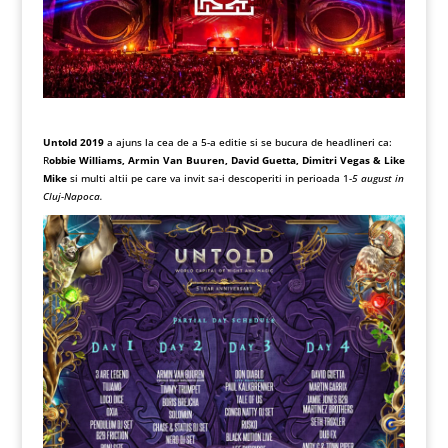
Untold 2019
a ajuns la cea de a 5-a editie si se bucura de headlineri ca:
R
obbie Williams, Armin Van Buuren, David Guetta, Dimitri Vegas & Like
Mike
si multi altii pe care va invit sa-i descoperiti in perioada 1-
5 august in
Cluj-Napoca.