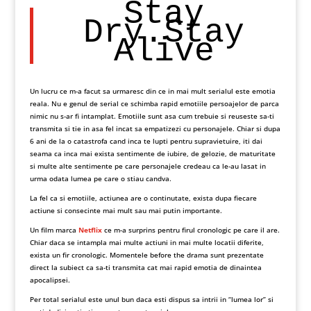
Stay
Dry.Stay
Alive
Un lucru ce m-a facut sa urmaresc din ce in mai mult serialul este emotia
reala. Nu e genul de serial ce schimba rapid emotiile persoajelor de parca
nimic nu s-ar fi intamplat. Emotiile sunt asa cum trebuie si reuseste sa-ti
transmita si tie in asa fel incat sa empatizezi cu personajele. Chiar si dupa
6 ani de la o catastrofa cand inca te lupti pentru supravietuire, iti dai
seama ca inca mai exista sentimente de iubire, de gelozie, de maturitate
si multe alte sentimente pe care personajele credeau ca le-au lasat in
urma odata lumea pe care o stiau candva.
La fel ca si emotiile, actiunea are o continutate, exista dupa fiecare
actiune si consecinte mai mult sau mai putin importante.
Un film marca
Netflix
ce m-a surprins pentru firul cronologic pe care il are.
Chiar daca se intampla mai multe actiuni in mai multe locatii diferite,
exista un fir cronologic. Momentele before the drama sunt prezentate
direct la subiect ca sa-ti transmita cat mai rapid emotia de dinaintea
apocalipsei.
Per total serialul este unul bun daca esti dispus sa intrii in “lumea lor” si