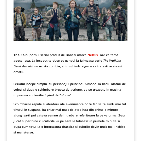
The Rain
, primul serial produs de Danezi marca
Netflix
, are ca tema
apocalipsa. La inceput te duce cu gandul la faimoasa serie
The Walking
Dead
dar aici nu exista zombie, ci in schimb sigur o sa traiesti aceleasi
emotii.
Serialul incepe simplu, cu personajul principal, Simone, la liceu, alaturi de
colegi si dupa o schimbare brusca de actiune, ea se trezeste in masina
impreuna cu familia fugind de
“ploaie”
Schimbarile rapide si aleatorii ale evenimentelor te fac sa te simti mai tot
timpul in suspans, ba chiar mai mult de atat inca din primele minute
ajungi sa-ti pui cateva semne de intrebare referitoare la ce va urma. S-au
jucat super bine cu culorile vii pe care le folosesc in primele minute si
dupa cum totul ia o intorsatura drastica si culorile devin mult mai inchise
si mai sterse.