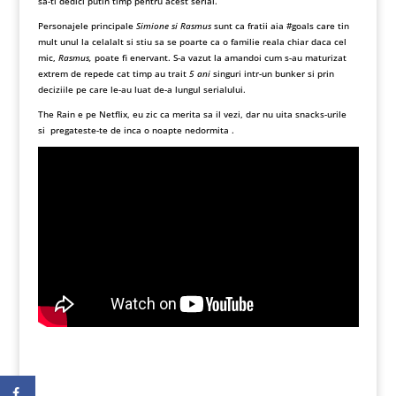
sa-ti dedici putin timp pentru acest serial.
Personajele principale
Simione si Rasmus
sunt ca fratii aia #goals care tin
mult unul la celalalt si stiu sa se poarte ca o familie reala chiar daca cel
mic,
Rasmus,
poate fi enervant. S-a vazut la amandoi cum s-au maturizat
extrem de repede cat timp au trait
5 ani
singuri intr-un bunker si prin
deciziile pe care le-au luat de-a lungul serialului.
The Rain e pe Netflix, eu zic ca merita sa il vezi, dar nu uita snacks-urile
si pregateste-te de inca o noapte nedormita .