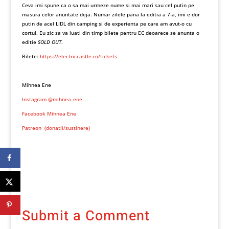
Ceva imi spune ca o sa mai urmeze nume si mai mari sau cel putin pe
masura celor anuntate deja. Numar zilele pana la editia a 7-a, imi e dor
putin de acel LIDL din camping si de experienta pe care am avut-o cu
cortul. Eu zic sa va luati din timp bilete pentru EC deoarece se anunta o
editie
SOLD OUT
.
Bilete:
https://electriccastle.ro/tickets
Mihnea Ene
Instagram @mihnea_ene
Facebook Mihnea Ene
Patreon (donatii/sustinere)
Submit a Comment