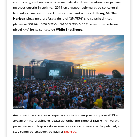
este fix pe gustul meu si plus ca imi este dor de aceea atmosfera pe care
nu o pot descrie in cuvinte. 2019 un an super aglomerat de concerte si
festivaluri, sunt extrem de fericit ca o sa cant alaturi de
Bring Me The
Horizon
piesa mea preferata de la ei
“MANTRA”
si o sa strig din toti
plamanii:
“I’M NOT ANTI-SOCIAL, I’M ANTI-BULLSHIT !”
o parte din refrenul
piesei
Anti-Social
cantata de
While She Sleeps
.
Am urmarit cu atentie ce trupe isi anunta turnee prin Europa in 2019 si
aveam o mica presimtire legata de While She Sleep si BMTH. Am vorbit
putin mai mult despre asta intr-un podcast ce urmeaza sa fie publicat, so
stay tuned pe facebook pe pagina
BeerPod
.