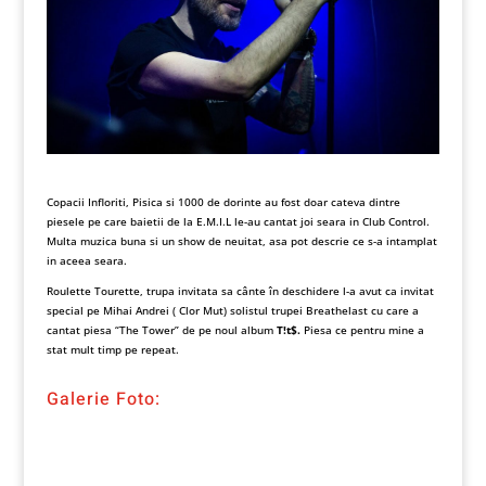
Copacii Infloriti, Pisica si 1000 de dorinte au fost doar cateva dintre
piesele pe care baietii de la E.M.I.L le-au cantat joi seara in Club Control.
Multa muzica buna si un show de neuitat, asa pot descrie ce s-a intamplat
in aceea seara.
Roulette Tourette, trupa invitata sa cânte în deschidere l-a avut ca invitat
special pe Mihai Andrei ( Clor Mut) solistul trupei Breathelast cu care a
cantat piesa “The Tower” de pe noul album
T!t$.
Piesa ce pentru mine a
stat mult timp pe repeat.
Galerie Foto: