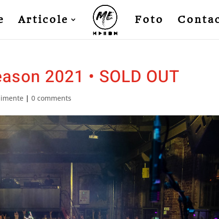
e
Articole
Foto
Conta
eason 2021 • SOLD OUT
nimente
|
0 comments