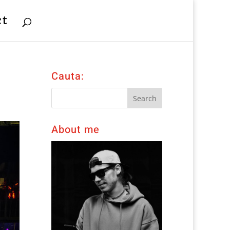
ct
Cauta:
About me