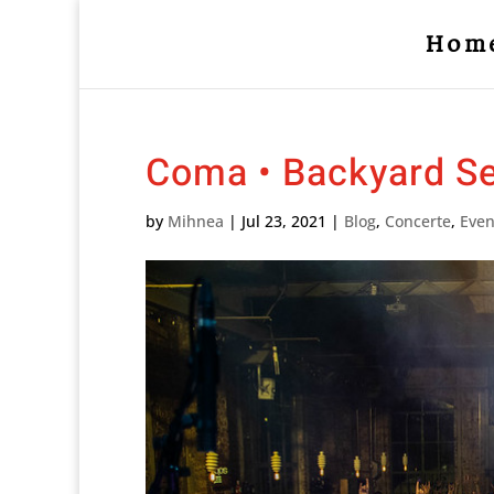
Hom
Coma • Backyard S
by
Mihnea
|
Jul 23, 2021
|
Blog
,
Concerte
,
Eve