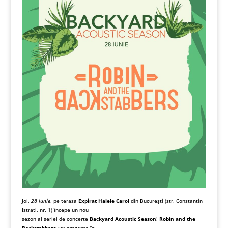
Joi,
28 iunie
, pe terasa
Expirat Halele Carol
din București (str. Constantin
Istrati, nr. 1) începe un nou
sezon al seriei de concerte
Backyard Acoustic Season
!
Robin and the
Backstabbers
vor prezenta în