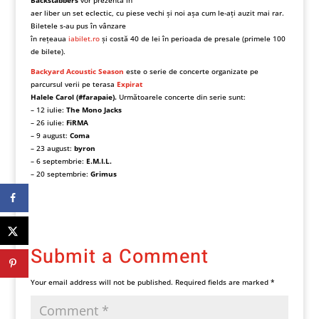
aer liber un set eclectic, cu piese vechi și noi așa cum le-ați auzit mai rar.
Biletele s-au pus în vânzare
în rețeaua
iabilet.ro
și costă 40 de lei în perioada de presale (primele 100
de bilete).
Backyard Acoustic Season
este o serie de concerte organizate pe
parcursul verii pe terasa
Expirat
Halele Carol (#farapaie).
Următoarele concerte din serie sunt:
– 12 iulie:
The Mono Jacks
– 26 iulie:
FiRMA
– 9 august:
Coma
– 23 august:
byron
– 6 septembrie:
E.M.I.L.
– 20 septembrie:
Grimus
Submit a Comment
Your email address will not be published.
Required fields are marked
*